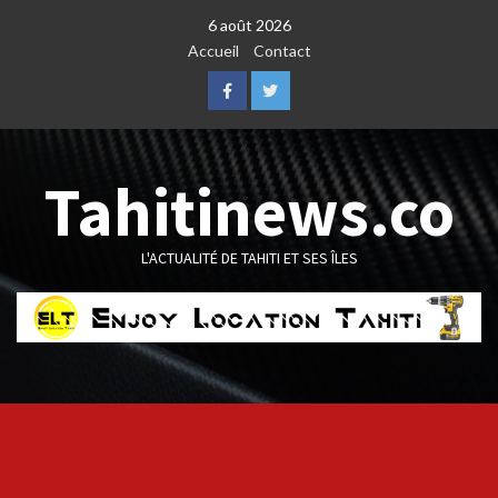
Skip
6 août 2026
to
Accueil
Contact
content
Facebook
Twitter
Tahitinews.co
L'ACTUALITÉ DE TAHITI ET SES ÎLES