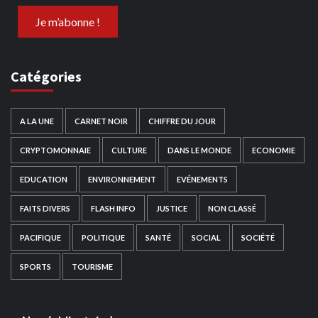
Catégories
A LA UNE
CARNET NOIR
CHIFFRE DU JOUR
CRYPTOMONNAIE
CULTURE
DANS LE MONDE
ECONOMIE
EDUCATION
ENVIRONNEMENT
EVÉNEMENTS
FAITS DIVERS
FLASH INFO
JUSTICE
NON CLASSÉ
PACIFIQUE
POLITIQUE
SANTÉ
SOCIAL
SOCIÉTÉ
SPORTS
TOURISME