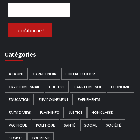
Catégories
A LA UNE
CARNET NOIR
CHIFFRE DU JOUR
CRYPTOMONNAIE
CULTURE
DANS LE MONDE
ECONOMIE
EDUCATION
ENVIRONNEMENT
EVÉNEMENTS
FAITS DIVERS
FLASH INFO
JUSTICE
NON CLASSÉ
PACIFIQUE
POLITIQUE
SANTÉ
SOCIAL
SOCIÉTÉ
SPORTS
TOURISME