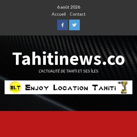
Skip
6 août 2026
to
Accueil
Contact
content
Facebook
Twitter
Tahitinews.co
L'ACTUALITÉ DE TAHITI ET SES ÎLES