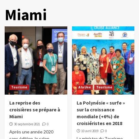
Miami
Tourisme
A la Une
Tourisme
La reprise des
La Polynésie « surfe »
croisières se prépare à
sur la croissance
Miami
mondiale (+6%) de
croisiéristes en 2018
30 septembre 2021
0
10 avril 2019
0
Après une année 2020
sans édition, le salon
La ministre du Tourisme,