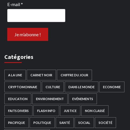
E-mail
*
Catégories
A LA UNE
CARNET NOIR
CHIFFRE DU JOUR
CRYPTOMONNAIE
CULTURE
DANS LE MONDE
ECONOMIE
EDUCATION
ENVIRONNEMENT
EVÉNEMENTS
FAITS DIVERS
FLASH INFO
JUSTICE
NON CLASSÉ
PACIFIQUE
POLITIQUE
SANTÉ
SOCIAL
SOCIÉTÉ