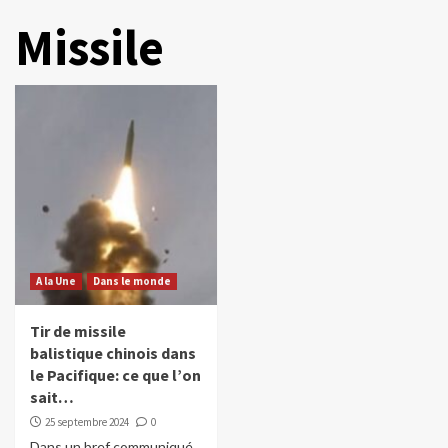
Missile
A la Une
Dans le monde
Tir de missile
balistique chinois dans
le Pacifique: ce que l’on
sait…
25 septembre 2024
0
Dans un bref communiqué