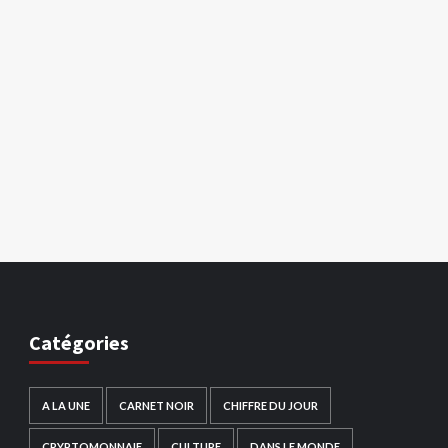
Catégories
A LA UNE
CARNET NOIR
CHIFFRE DU JOUR
CRYPTOMONNAIE
CULTURE
DANS LE MONDE