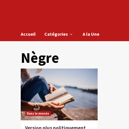
Accueil
Catégories
A la Une
Nègre
Dans le monde
Version plus politiquement