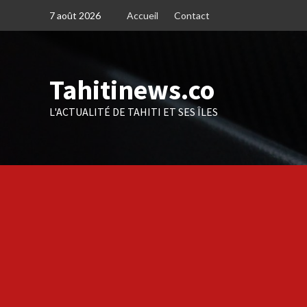
Skip
7 août 2026
Accueil
Contact
to
content
Tahitinews.co
L'ACTUALITÉ DE TAHITI ET SES ÎLES