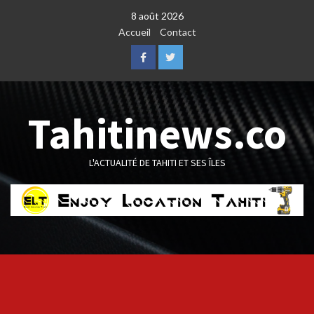
Skip
8 août 2026
to
Accueil
Contact
content
Facebook
Twitter
Tahitinews.co
L'ACTUALITÉ DE TAHITI ET SES ÎLES