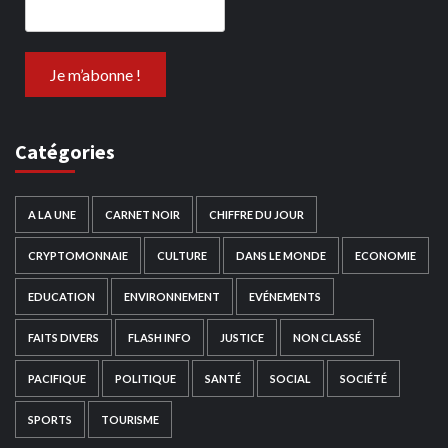
Catégories
A LA UNE
CARNET NOIR
CHIFFRE DU JOUR
CRYPTOMONNAIE
CULTURE
DANS LE MONDE
ECONOMIE
EDUCATION
ENVIRONNEMENT
EVÉNEMENTS
FAITS DIVERS
FLASH INFO
JUSTICE
NON CLASSÉ
PACIFIQUE
POLITIQUE
SANTÉ
SOCIAL
SOCIÉTÉ
SPORTS
TOURISME