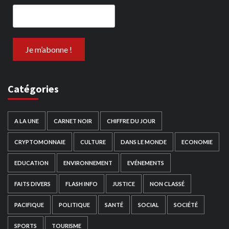
Catégories
A LA UNE
CARNET NOIR
CHIFFRE DU JOUR
CRYPTOMONNAIE
CULTURE
DANS LE MONDE
ECONOMIE
EDUCATION
ENVIRONNEMENT
EVÉNEMENTS
FAITS DIVERS
FLASH INFO
JUSTICE
NON CLASSÉ
PACIFIQUE
POLITIQUE
SANTÉ
SOCIAL
SOCIÉTÉ
SPORTS
TOURISME