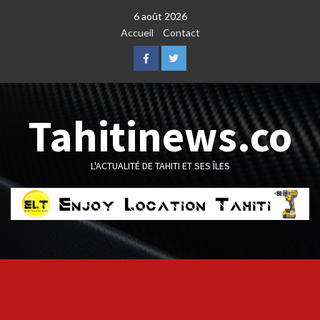
Skip
6 août 2026
to
Accueil
Contact
content
Facebook
Twitter
Tahitinews.co
L'ACTUALITÉ DE TAHITI ET SES ÎLES