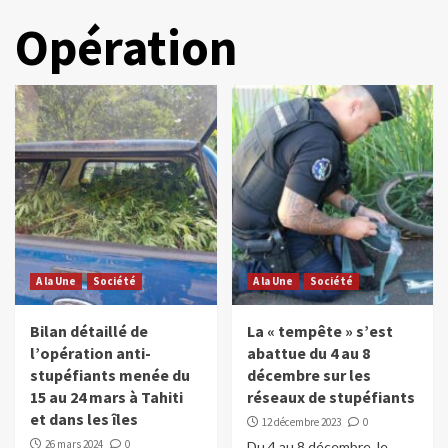
Opération
A la Une
Société
A la Une
Société
Bilan détaillé de
La « tempête » s’est
l’opération anti-
abattue du 4 au 8
stupéfiants menée du
décembre sur les
15 au 24 mars à Tahiti
réseaux de stupéfiants
et dans les îles
12 décembre 2023
0
26 mars 2024
0
Du 4 au 8 décembre, le