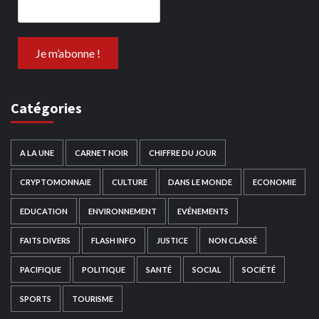
Catégories
A LA UNE
CARNET NOIR
CHIFFRE DU JOUR
CRYPTOMONNAIE
CULTURE
DANS LE MONDE
ECONOMIE
EDUCATION
ENVIRONNEMENT
EVÉNEMENTS
FAITS DIVERS
FLASH INFO
JUSTICE
NON CLASSÉ
PACIFIQUE
POLITIQUE
SANTÉ
SOCIAL
SOCIÉTÉ
SPORTS
TOURISME