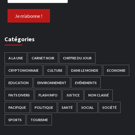
Catégories
A LA UNE
CARNET NOIR
CHIFFRE DU JOUR
CRYPTOMONNAIE
CULTURE
DANS LE MONDE
ECONOMIE
EDUCATION
ENVIRONNEMENT
EVÉNEMENTS
FAITS DIVERS
FLASH INFO
JUSTICE
NON CLASSÉ
PACIFIQUE
POLITIQUE
SANTÉ
SOCIAL
SOCIÉTÉ
SPORTS
TOURISME