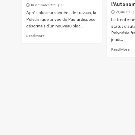
l’Autonom
10 septembre 2023
0
Après plusieurs années de travaux, la
29 juin 2023
Polyclinique privée de Paofai dispose
Le trente-n
désormais d’un nouveau bloc...
statut d’aut
Polynésie fr
Read More
jeudi...
Read More