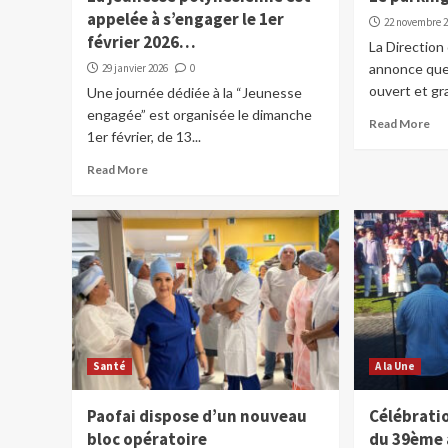
appelée à s’engager le 1er
22 novembre 
février 2026…
La Direction
annonce que 
29 janvier 2026
0
ouvert et gra
Une journée dédiée à la “Jeunesse
engagée” est organisée le dimanche
Read More
1er février, de 13...
Read More
Santé
A la Une
Paofai dispose d’un nouveau
Célébratio
bloc opératoire
du 39ème 