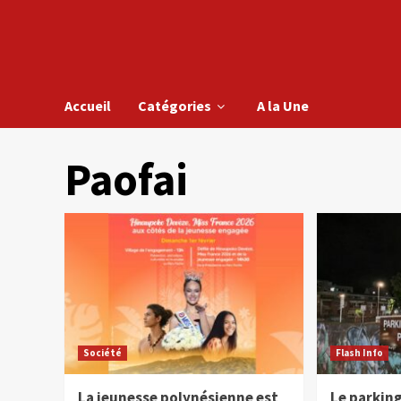
Accueil
Catégories
A la Une
Paofai
Société
Flash Info
La jeunesse polynésienne est
Le parking