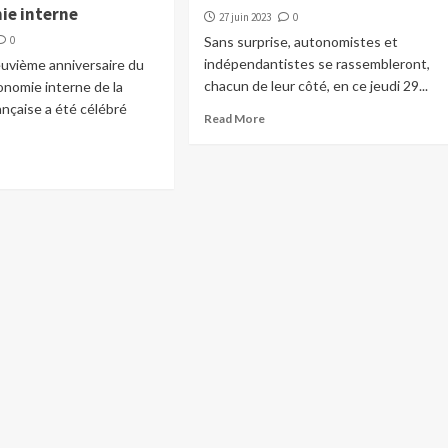
ie interne
27 juin 2023
0
0
Sans surprise, autonomistes et
indépendantistes se rassembleront,
euvième anniversaire du
chacun de leur côté, en ce jeudi 29...
onomie interne de la
ançaise a été célébré
Read More