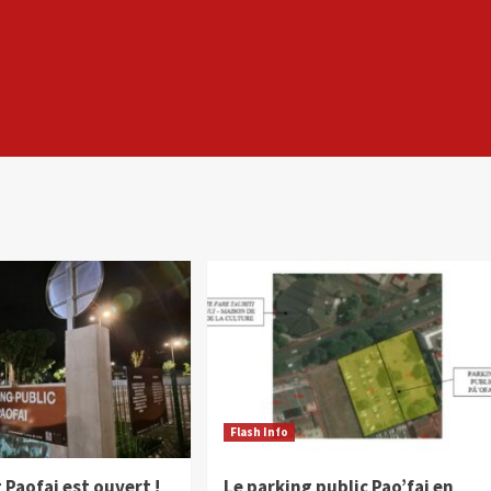
Flash Info
 Paofai est ouvert !
Le parking public Pao’fai en