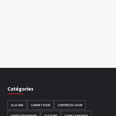
Catégories
A LA UNE
CARNET NOIR
CHIFFRE DU JOUR
CRYPTOMONNAIE
CULTURE
DANS LE MONDE