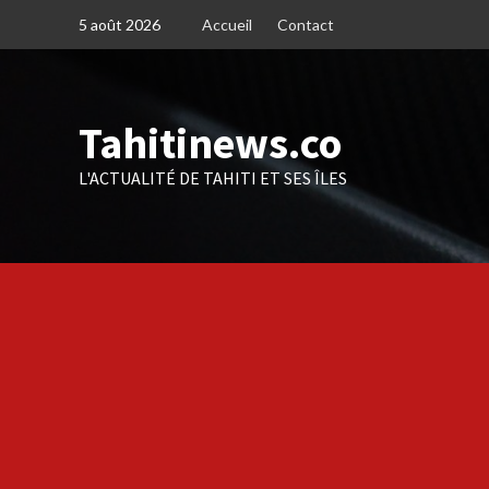
Skip
5 août 2026
Accueil
Contact
to
content
Tahitinews.co
L'ACTUALITÉ DE TAHITI ET SES ÎLES