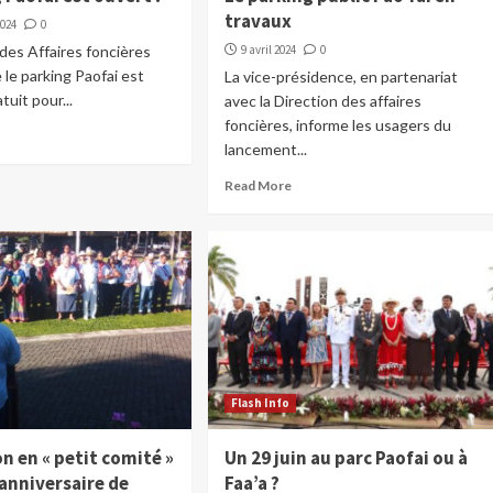
travaux
2024
0
 des Affaires foncières
9 avril 2024
0
le parking Paofai est
La vice-présidence, en partenariat
tuit pour...
avec la Direction des affaires
foncières, informe les usagers du
lancement...
Read More
Flash Info
n en « petit comité »
Un 29 juin au parc Paofai ou à
anniversaire de
Faa’a ?