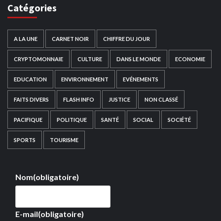
Catégories
A LA UNE
CARNET NOIR
CHIFFRE DU JOUR
CRYPTOMONNAIE
CULTURE
DANS LE MONDE
ECONOMIE
EDUCATION
ENVIRONNEMENT
EVÉNEMENTS
FAITS DIVERS
FLASH INFO
JUSTICE
NON CLASSÉ
PACIFIQUE
POLITIQUE
SANTÉ
SOCIAL
SOCIÉTÉ
SPORTS
TOURISME
Nom
(obligatoire)
E-mail
(obligatoire)