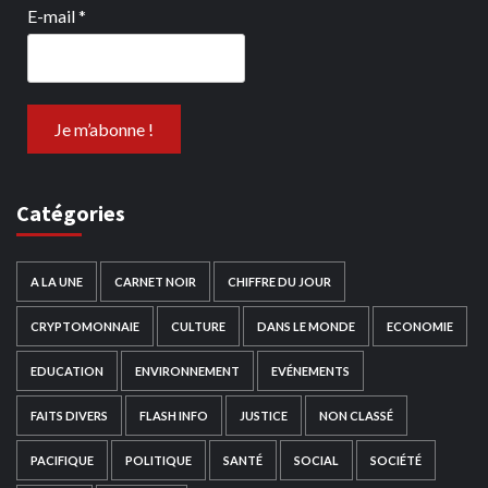
E-mail
*
Catégories
A LA UNE
CARNET NOIR
CHIFFRE DU JOUR
CRYPTOMONNAIE
CULTURE
DANS LE MONDE
ECONOMIE
EDUCATION
ENVIRONNEMENT
EVÉNEMENTS
FAITS DIVERS
FLASH INFO
JUSTICE
NON CLASSÉ
PACIFIQUE
POLITIQUE
SANTÉ
SOCIAL
SOCIÉTÉ