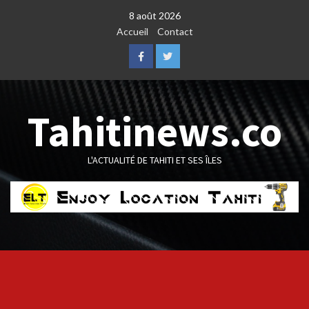
Skip
8 août 2026
to
Accueil
Contact
content
Facebook
Twitter
Tahitinews.co
L'ACTUALITÉ DE TAHITI ET SES ÎLES