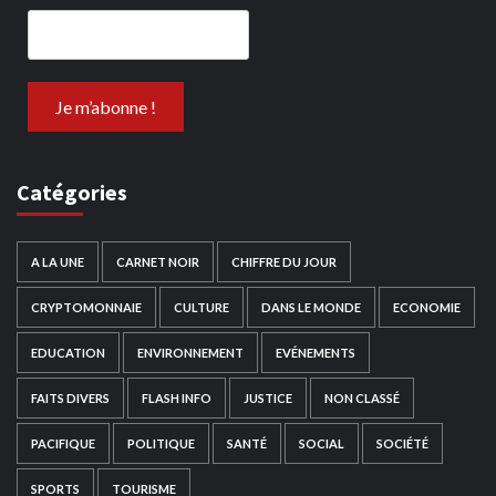
Catégories
A LA UNE
CARNET NOIR
CHIFFRE DU JOUR
CRYPTOMONNAIE
CULTURE
DANS LE MONDE
ECONOMIE
EDUCATION
ENVIRONNEMENT
EVÉNEMENTS
FAITS DIVERS
FLASH INFO
JUSTICE
NON CLASSÉ
PACIFIQUE
POLITIQUE
SANTÉ
SOCIAL
SOCIÉTÉ
SPORTS
TOURISME