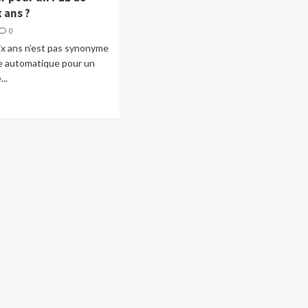
x ans ?
0
ix ans n’est pas synonyme
e automatique pour un
..