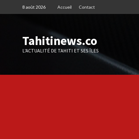
Skip
8 août 2026
Accueil
Contact
to
content
Tahitinews.co
L'ACTUALITÉ DE TAHITI ET SES ÎLES