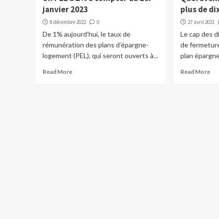
janvier 2023
plus de di
8 décembre 2022
0
27 avril 2021
De 1% aujourd’hui, le taux de
Le cap des d
rémunération des plans d’épargne-
de fermetur
logement (PEL), qui seront ouverts à...
plan épargne.
Read More
Read More