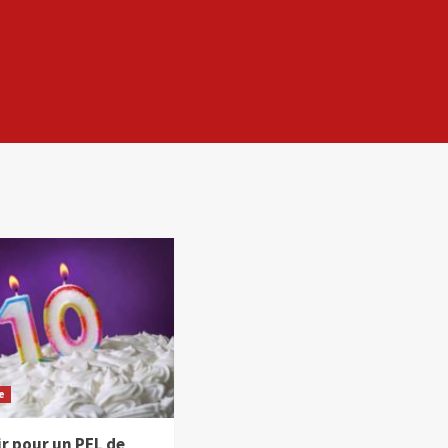
e
r pour un PEL de