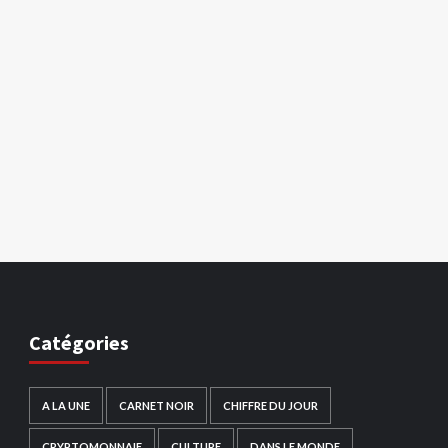
Catégories
A LA UNE
CARNET NOIR
CHIFFRE DU JOUR
CRYPTOMONNAIE
CULTURE
DANS LE MONDE