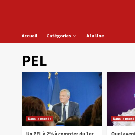
Accueil
Catégories
A la Une
PEL
Dans le monde
Dans le mond
Un PEL à 2% à compter du 1er
Quel aveni