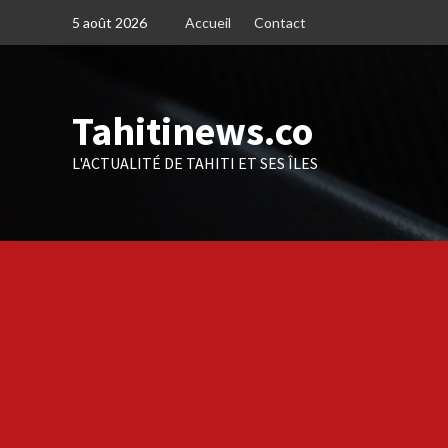
Skip
5 août 2026
Accueil
Contact
to
content
Tahitinews.co
L'ACTUALITÉ DE TAHITI ET SES ÎLES