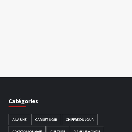
Catégories
A LA UNE
CARNET NOIR
CHIFFRE DU JOUR
CRYPTOMONNAIE
CULTURE
DANS LE MONDE