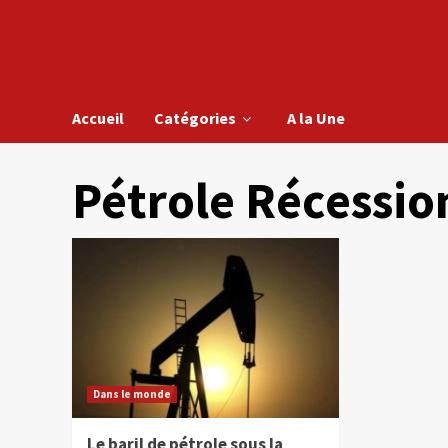
Accueil
Catégories
A la Une
Pétrole Récessio
Dans le monde
Le baril de pétrole sous la