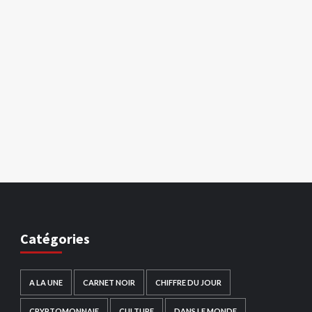
Catégories
A LA UNE
CARNET NOIR
CHIFFRE DU JOUR
CRYPTOMONNAIE
CULTURE
DANS LE MONDE