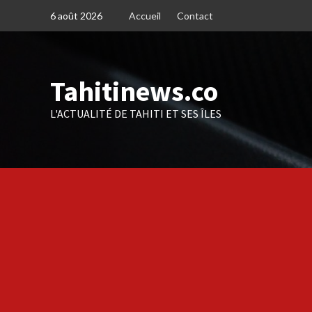
Skip
6 août 2026
Accueil
Contact
to
content
Tahitinews.co
L'ACTUALITÉ DE TAHITI ET SES ÎLES