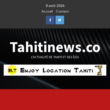
Skip
8 août 2026
to
Accueil
Contact
content
Facebook
Twitter
Tahitinews.co
L'ACTUALITÉ DE TAHITI ET SES ÎLES