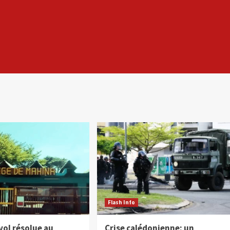
Flash Info
 vol résolue au
Crise calédonienne: un