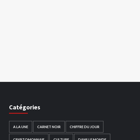
Catégories
A LA UNE
CARNET NOIR
CHIFFRE DU JOUR
CRYPTOMONNAIE
CULTURE
DANS LE MONDE