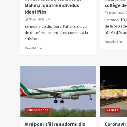
Mahina: quatre individus
collège d
identifiés
18 juin 2025
18 mai 2026
0
Le mardi 10 
de la brigad
En moins de dix jours, l’affaire du vol
(BTA) d’Arue 
de denrées alimentaires commis à la
cuisine...
Read More
Read More
Dans le monde
Société
Viré pour s’être endormi dix
Coronaviru