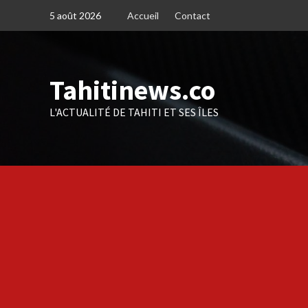
Skip
5 août 2026
Accueil
Contact
to
content
Tahitinews.co
L'ACTUALITÉ DE TAHITI ET SES ÎLES