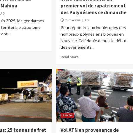
e Mahina
premier vol de rapatriement
des Polynésiens ce dimanche
0
juin 2025, les gendarmes
25 mai 2024
0
e territoriale autonome
Pour répondre aux inquiétudes des
ont...
nombreux polynésiens bloqués en
Nouvelle-Calédonie depuis le début
des événements...
Read More
Santé
s: 25 tonnes de fret
Vol ATN en provenance de