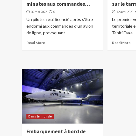
minutes aux commandes…
sur le tar
30 mai 2022
0
12 avril 2020
Un pilote a été licencié après s’être
Le premier v
endormi aux commandes d’un avion
territoriale 
de ligne, provoquant...
Tahiti Faa’a,..
Read More
Read More
Dans le monde
Embarquement à bord de