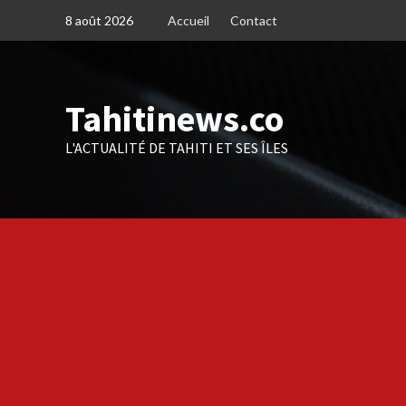
Skip
8 août 2026
Accueil
Contact
to
content
Tahitinews.co
L'ACTUALITÉ DE TAHITI ET SES ÎLES