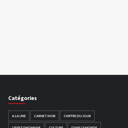
Catégories
A LA UNE
CARNET NOIR
CHIFFRE DU JOUR
CRYPTOMONNAIE
CULTURE
DANS LE MONDE