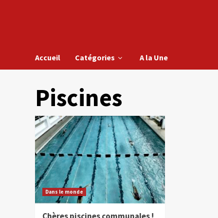
Accueil
Catégories
A la Une
Piscines
Dans le monde
Chères piscines communales !