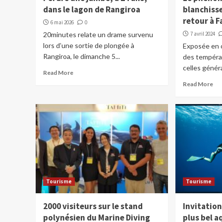
dans le lagon de Rangiroa
blanchiss
retour à F
6 mai 2026
0
20minutes relate un drame survenu
7 avril 2024
lors d’une sortie de plongée à
Exposée en 
Rangiroa, le dimanche 5...
des tempéra
celles génér
Read More
Read More
Tourisme
Tourisme
2000 visiteurs sur le stand
Invitation
polynésien du Marine Diving
plus bel 