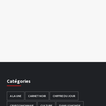
Catégories
A LA UNE
CARNET NOIR
CHIFFRE DU JOUR
CRYPTOMONNAIE
CULTURE
DANS LE MONDE