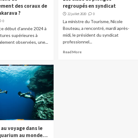
ement des coraux de
regroupés en syndicat
akarava ?
22 juillet 2020
0
0
La ministre du Tourisme, Nicole
Bouteau, a rencontré, mardi après-
ce début d’année 2024 à
midi, le président du syndicat
tures supérieures à
professionnel...
alement observées, une...
Read More
 au voyage dans le
aquarium au monde…