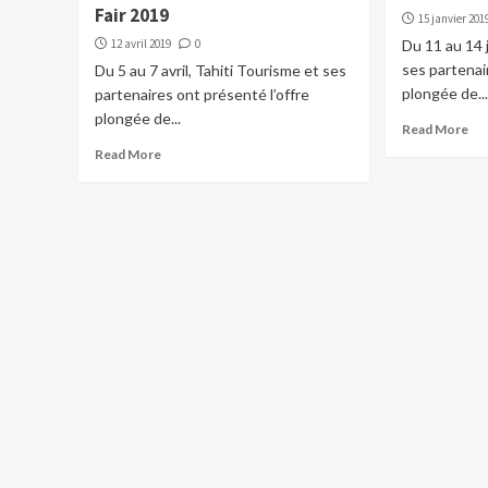
Fair 2019
15 janvier 201
12 avril 2019
0
Du 11 au 14 
ses partenai
Du 5 au 7 avril, Tahiti Tourisme et ses
plongée de..
partenaires ont présenté l’offre
plongée de...
Read More
Read More