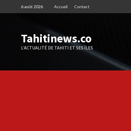
Skip
6 août 2026
Accueil
Contact
to
content
Tahitinews.co
L'ACTUALITÉ DE TAHITI ET SES ÎLES