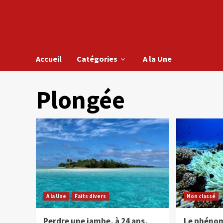
Accueil
Catégories
A la Une
Plongée
A la Une
Faits divers
Non classé
Perdre une jambe, à 24 ans,
Le phéno