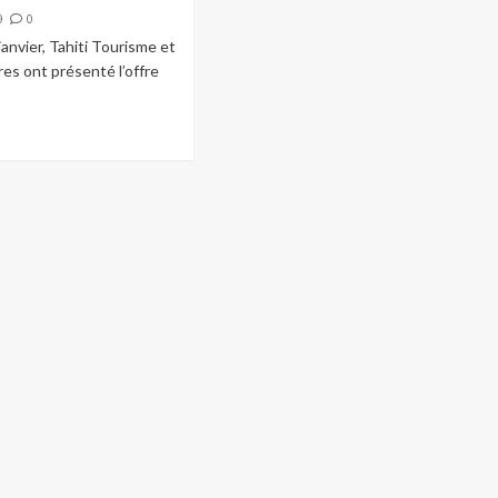
9
0
janvier, Tahiti Tourisme et
res ont présenté l’offre
.