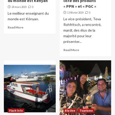
du monde est Kényan
liste des produits
« PPN » et « PGC »
24 mars 2019
0
13 février 2019
0
Le meilleur enseignant du
monde est Kényan.
Le vice-président, Teva
Rohfritsch, a rencontré,
Read More
mardi, des élus de la
majorité pour leur
présenter...
Read More
Flash Info
A la Une
Tourisme