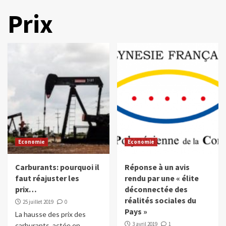
Prix
Economie
Economie
Carburants: pourquoi il
Réponse à un avis
faut réajuster les
rendu par une « élite
prix…
déconnectée des
réalités sociales du
25 juillet 2019
0
Pays »
La hausse des prix des
3 avril 2019
1
carburants, actée en