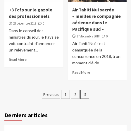
+3 Fcfp sur le gazole
Air Tahiti Nui sacrée
des professionnels
« meilleure compagnie
aérienne dans le
28 décembre 2018
0
Pacifique sud »
Dans le conseil des
17 décembre 2018
0
ministres du jour, le Pays se
voit contraint d’annoncer
Air Tahiti Nui s’est
un relèvement...
démarquée de la
concurrence en 2018, à un
Read More
moment clé de...
Read More
Pagination
Previous
1
2
3
des
publications
Derniers articles