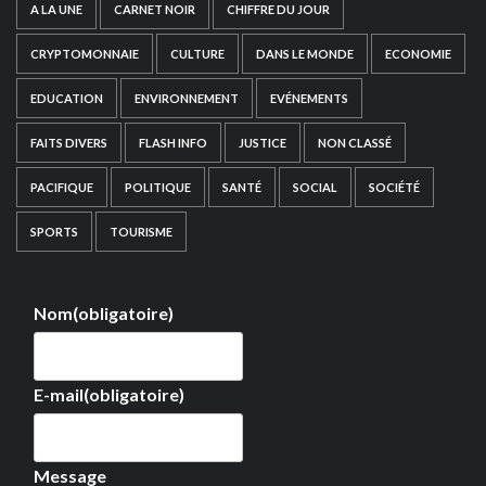
A LA UNE
CARNET NOIR
CHIFFRE DU JOUR
CRYPTOMONNAIE
CULTURE
DANS LE MONDE
ECONOMIE
EDUCATION
ENVIRONNEMENT
EVÉNEMENTS
FAITS DIVERS
FLASH INFO
JUSTICE
NON CLASSÉ
PACIFIQUE
POLITIQUE
SANTÉ
SOCIAL
SOCIÉTÉ
SPORTS
TOURISME
Nom
(obligatoire)
E-mail
(obligatoire)
Message