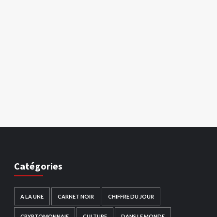
Catégories
A LA UNE
CARNET NOIR
CHIFFRE DU JOUR
CRYPTOMONNAIE
CULTURE
DANS LE MONDE