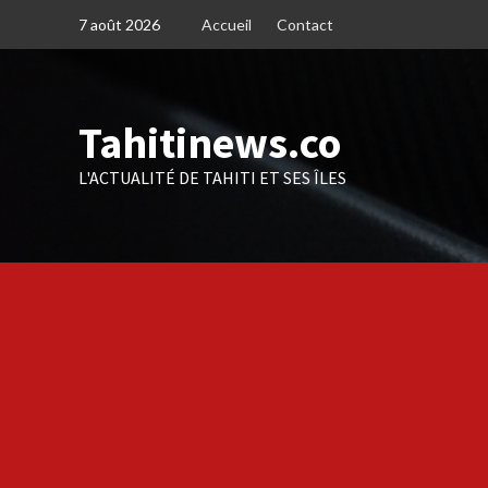
Skip
7 août 2026
Accueil
Contact
to
content
Tahitinews.co
L'ACTUALITÉ DE TAHITI ET SES ÎLES