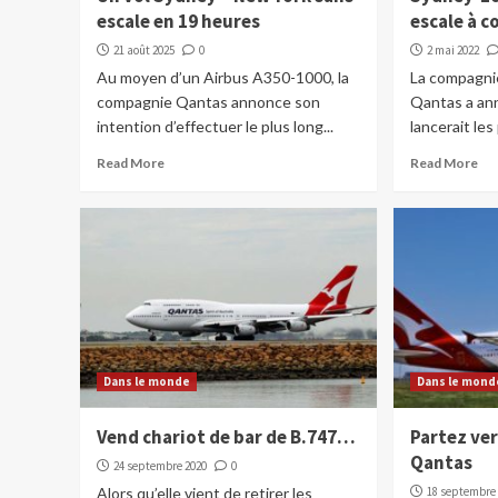
escale en 19 heures
escale à 
21 août 2025
0
2 mai 2022
Au moyen d’un Airbus A350-1000, la
La compagni
compagnie Qantas annonce son
Qantas a ann
intention d’effectuer le plus long...
lancerait les
Read More
Read More
Dans le monde
Dans le mond
Vend chariot de bar de B.747…
Partez ver
Qantas
24 septembre 2020
0
Alors qu’elle vient de retirer les
18 septembre