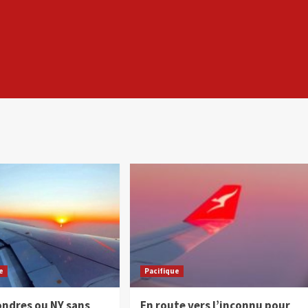
e
Pacifique
ndres ou NY sans
En route vers l’inconnu pour