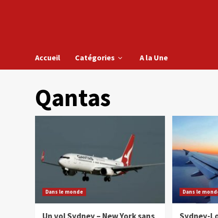
Accueil
Catégories
A la Une
Qantas
Dans le monde
Dans le mond
Un vol Sydney – New York sans
Sydney-Lo