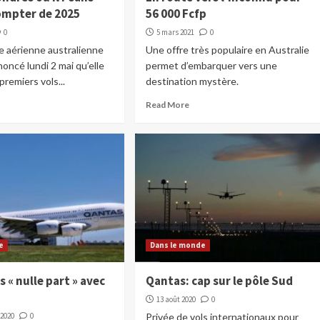
compter de 2025
56 000 Fcfp
0
5 mars 2021
0
e aérienne australienne
Une offre très populaire en Australie
oncé lundi 2 mai qu’elle
permet d’embarquer vers une
 premiers vols...
destination mystère.
Read More
e
Dans le monde
s « nulle part » avec
Qantas: cap sur le pôle Sud
13 août 2020
0
 2020
0
Privée de vols internationaux pour