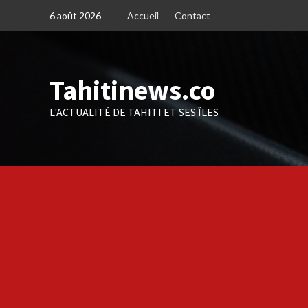
Skip
6 août 2026
Accueil
Contact
to
content
Tahitinews.co
L'ACTUALITÉ DE TAHITI ET SES ÎLES