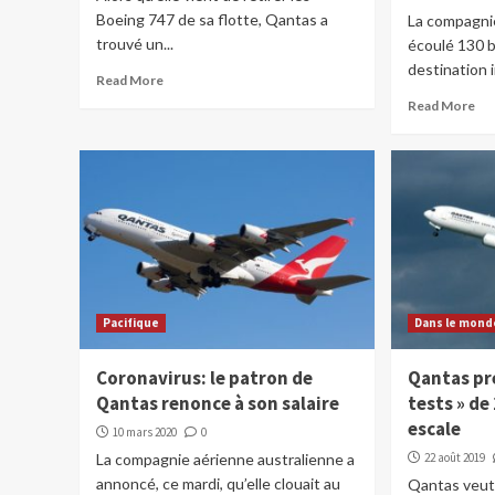
Boeing 747 de sa flotte, Qantas a
La compagni
trouvé un...
écoulé 130 b
destination 
Read More
Read More
Pacifique
Dans le mond
Coronavirus: le patron de
Qantas pré
Qantas renonce à son salaire
tests » de
escale
10 mars 2020
0
La compagnie aérienne australienne a
22 août 2019
annoncé, ce mardi, qu’elle clouait au
Qantas veut 