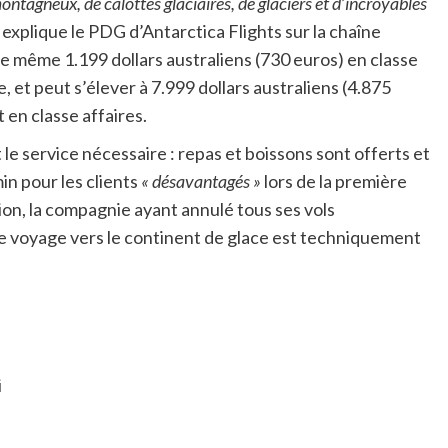
ntagneux, de calottes glaciaires, de glaciers et d’incroyables
, explique le PDG d’Antarctica Flights sur la chaîne
 même 1.199 dollars australiens (730 euros) en classe
 et peut s’élever à 7.999 dollars australiens (4.875
 en classe affaires.
e service nécessaire : repas et boissons sont offerts et
n pour les clients
« désavantagés »
lors de la première
tion, la compagnie ayant annulé tous ses vols
 Le voyage vers le continent de glace est techniquement
i