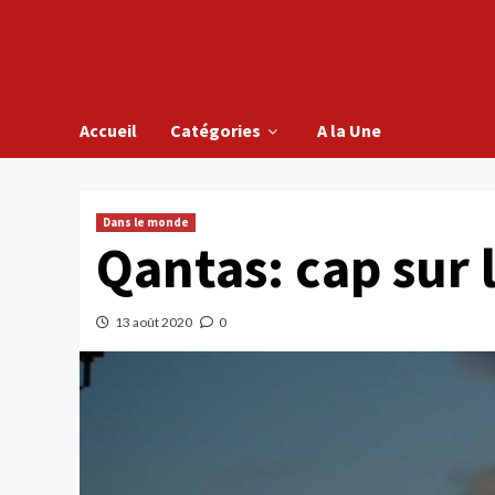
Accueil
Catégories
A la Une
Dans le monde
Qantas: cap sur 
13 août 2020
0