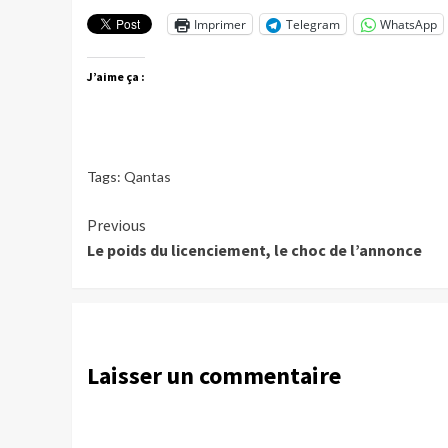
Imprimer
Telegram
WhatsApp
J’aime ça :
Tags:
Qantas
Continue
Previous
Le poids du licenciement, le choc de l’annonce
Reading
Laisser un commentaire