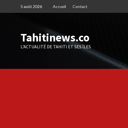
Skip
5 août 2026
Accueil
Contact
to
content
Tahitinews.co
L'ACTUALITÉ DE TAHITI ET SES ÎLES