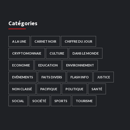
Catégories
A LA UNE
CARNET NOIR
CHIFFRE DU JOUR
CRYPTOMONNAIE
CULTURE
DANS LE MONDE
ECONOMIE
EDUCATION
ENVIRONNEMENT
EVÉNEMENTS
FAITS DIVERS
FLASH INFO
JUSTICE
NON CLASSÉ
PACIFIQUE
POLITIQUE
SANTÉ
SOCIAL
SOCIÉTÉ
SPORTS
TOURISME