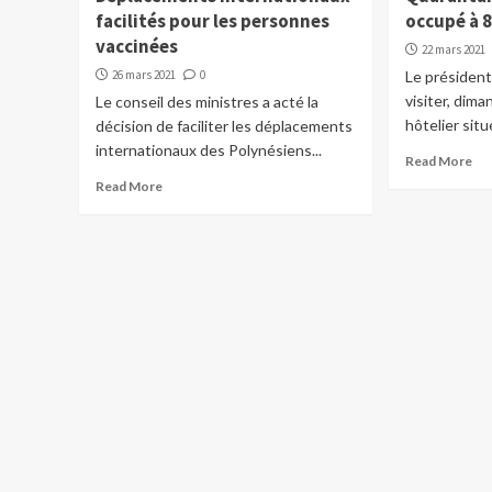
facilités pour les personnes
occupé à 
vaccinées
22 mars 2021
26 mars 2021
0
Le président
visiter, dima
Le conseil des ministres a acté la
hôtelier situ
décision de faciliter les déplacements
internationaux des Polynésiens...
Read More
Read More