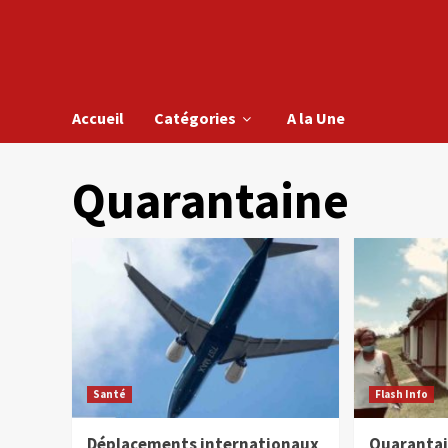
Accueil
Catégories
A la Une
Quarantaine
Santé
Flash Info
Déplacements internationaux
Quarantain