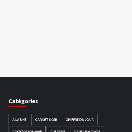
Catégories
A LA UNE
CARNET NOIR
CHIFFRE DU JOUR
CRYPTOMONNAIE
CULTURE
DANS LE MONDE