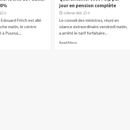
80%
jour en pension complète
0
12 février 2021
0
 Edouard Fritch est allé
Le conseil des ministres, réuni en
nche matin, le centre
séance extraordinaire vendredi matin,
é à Puunui,...
a arrêté le tarif forfaitaire...
Read More