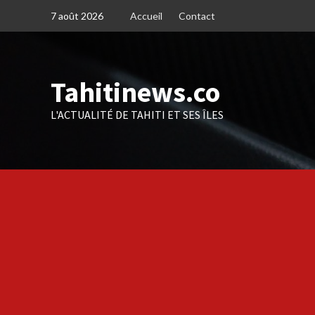
Skip
7 août 2026
Accueil
Contact
to
content
Tahitinews.co
L'ACTUALITÉ DE TAHITI ET SES ÎLES