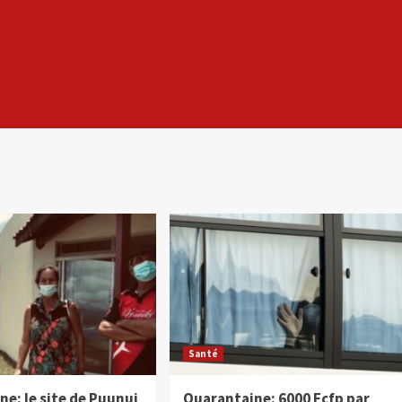
Santé
e: le site de Puunui
Quarantaine: 6000 Fcfp par