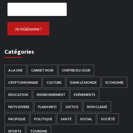
Catégories
A LA UNE
CARNET NOIR
CHIFFRE DU JOUR
CRYPTOMONNAIE
CULTURE
DANS LE MONDE
ECONOMIE
EDUCATION
ENVIRONNEMENT
EVÉNEMENTS
FAITS DIVERS
FLASH INFO
JUSTICE
NON CLASSÉ
PACIFIQUE
POLITIQUE
SANTÉ
SOCIAL
SOCIÉTÉ
SPORTS
TOURISME