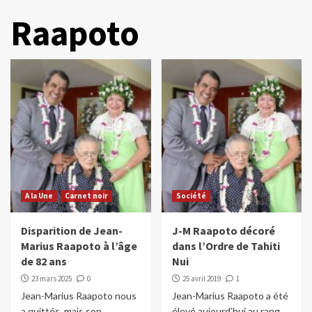
Raapoto
A la Une
Carnet noir
Société
Disparition de Jean-
J-M Raapoto décoré
Marius Raapoto à l’âge
dans l’Ordre de Tahiti
de 82 ans
Nui
23 mars 2025
0
25 avril 2019
1
Jean-Marius Raapoto nous
Jean-Marius Raapoto a été
a quittés, mais son
élevé aujourd’hui au rang