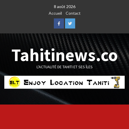
Skip
8 août 2026
to
Accueil
Contact
content
Facebook
Twitter
Tahitinews.co
L'ACTUALITÉ DE TAHITI ET SES ÎLES