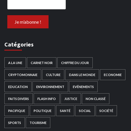
Catégories
A LA UNE
CARNET NOIR
CHIFFRE DU JOUR
CRYPTOMONNAIE
CULTURE
DANS LE MONDE
ECONOMIE
EDUCATION
ENVIRONNEMENT
EVÉNEMENTS
FAITS DIVERS
FLASH INFO
JUSTICE
NON CLASSÉ
PACIFIQUE
POLITIQUE
SANTÉ
SOCIAL
SOCIÉTÉ
SPORTS
TOURISME