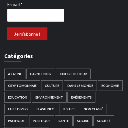
E-mail
*
Catégories
A LA UNE
CARNET NOIR
CHIFFRE DU JOUR
CRYPTOMONNAIE
CULTURE
DANS LE MONDE
ECONOMIE
EDUCATION
ENVIRONNEMENT
EVÉNEMENTS
FAITS DIVERS
FLASH INFO
JUSTICE
NON CLASSÉ
PACIFIQUE
POLITIQUE
SANTÉ
SOCIAL
SOCIÉTÉ