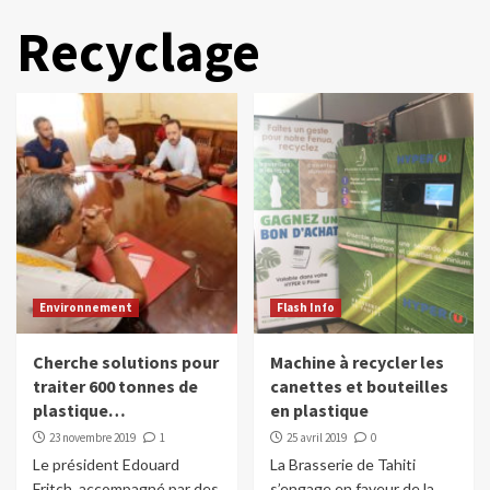
Recyclage
Environnement
Flash Info
Cherche solutions pour
Machine à recycler les
traiter 600 tonnes de
canettes et bouteilles
plastique…
en plastique
23 novembre 2019
1
25 avril 2019
0
Le président Edouard
La Brasserie de Tahiti
Fritch, accompagné par des
s’engage en faveur de la