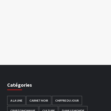
Catégories
A LA UNE
CARNET NOIR
CHIFFRE DU JOUR
CRYPTOMONNAIE
CULTURE
DANS LE MONDE