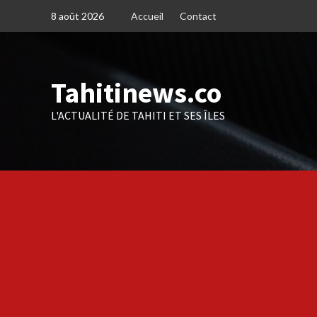
Skip
8 août 2026
Accueil
Contact
to
content
Tahitinews.co
L'ACTUALITÉ DE TAHITI ET SES ÎLES