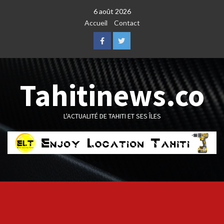
Skip
6 août 2026
to
Accueil
Contact
content
Facebook
Twitter
Tahitinews.co
L'ACTUALITÉ DE TAHITI ET SES ÎLES