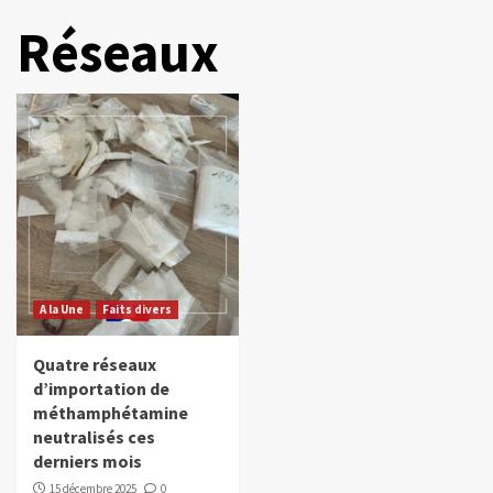
Réseaux
A la Une
Faits divers
Quatre réseaux
d’importation de
méthamphétamine
neutralisés ces
derniers mois
15 décembre 2025
0