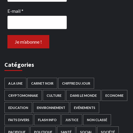
E-mail
*
Catégories
A LA UNE
CARNET NOIR
CHIFFRE DU JOUR
CRYPTOMONNAIE
CULTURE
DANS LE MONDE
ECONOMIE
EDUCATION
ENVIRONNEMENT
EVÉNEMENTS
FAITS DIVERS
FLASH INFO
JUSTICE
NON CLASSÉ
PACIFIQUE
POLITIQUE
SANTÉ
SOCIAL
SOCIÉTÉ