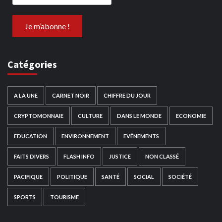
Catégories
A LA UNE
CARNET NOIR
CHIFFRE DU JOUR
CRYPTOMONNAIE
CULTURE
DANS LE MONDE
ECONOMIE
EDUCATION
ENVIRONNEMENT
EVÉNEMENTS
FAITS DIVERS
FLASH INFO
JUSTICE
NON CLASSÉ
PACIFIQUE
POLITIQUE
SANTÉ
SOCIAL
SOCIÉTÉ
SPORTS
TOURISME