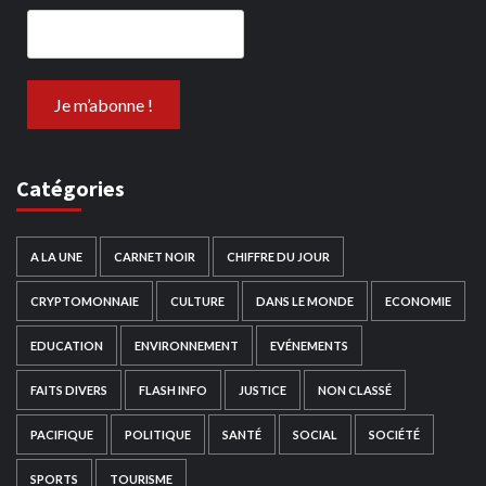
Catégories
A LA UNE
CARNET NOIR
CHIFFRE DU JOUR
CRYPTOMONNAIE
CULTURE
DANS LE MONDE
ECONOMIE
EDUCATION
ENVIRONNEMENT
EVÉNEMENTS
FAITS DIVERS
FLASH INFO
JUSTICE
NON CLASSÉ
PACIFIQUE
POLITIQUE
SANTÉ
SOCIAL
SOCIÉTÉ
SPORTS
TOURISME