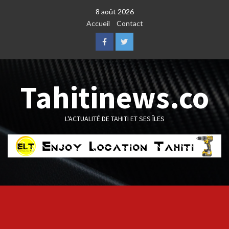
Skip
8 août 2026
to
Accueil
Contact
content
Facebook
Twitter
Tahitinews.co
L'ACTUALITÉ DE TAHITI ET SES ÎLES