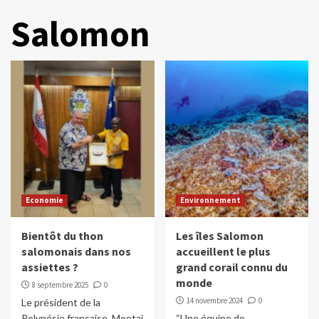
Salomon
Economie
Environnement
Bientôt du thon
Les îles Salomon
salomonais dans nos
accueillent le plus
assiettes ?
grand corail connu du
monde
8 septembre 2025
0
14 novembre 2024
0
Le président de la
Polynésie française, Moetai
“Une équipe de