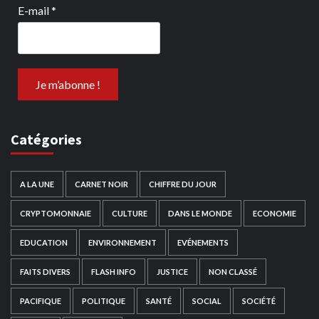
E-mail
*
Catégories
A LA UNE
CARNET NOIR
CHIFFRE DU JOUR
CRYPTOMONNAIE
CULTURE
DANS LE MONDE
ECONOMIE
EDUCATION
ENVIRONNEMENT
EVÉNEMENTS
FAITS DIVERS
FLASH INFO
JUSTICE
NON CLASSÉ
PACIFIQUE
POLITIQUE
SANTÉ
SOCIAL
SOCIÉTÉ