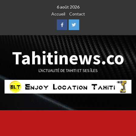
Skip
6 août 2026
to
Accueil
Contact
content
Facebook
Twitter
Tahitinews.co
L'ACTUALITÉ DE TAHITI ET SES ÎLES