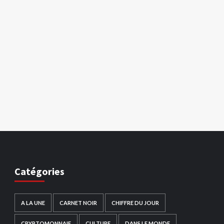
Catégories
A LA UNE
CARNET NOIR
CHIFFRE DU JOUR
CRYPTOMONNAIE
CULTURE
DANS LE MONDE