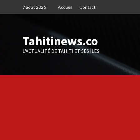
Skip
7 août 2026
Accueil
Contact
to
content
Tahitinews.co
L'ACTUALITÉ DE TAHITI ET SES ÎLES