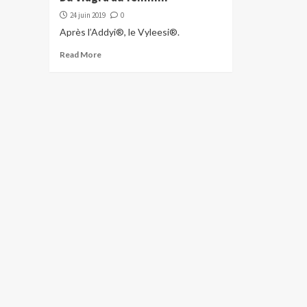
24 juin 2019
0
Après l’Addyi®, le Vyleesi®.
Read More