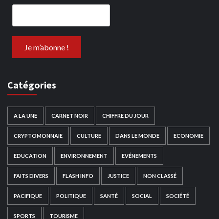
Catégories
A LA UNE
CARNET NOIR
CHIFFRE DU JOUR
CRYPTOMONNAIE
CULTURE
DANS LE MONDE
ECONOMIE
EDUCATION
ENVIRONNEMENT
EVÉNEMENTS
FAITS DIVERS
FLASH INFO
JUSTICE
NON CLASSÉ
PACIFIQUE
POLITIQUE
SANTÉ
SOCIAL
SOCIÉTÉ
SPORTS
TOURISME