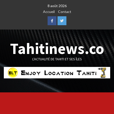
Skip
8 août 2026
to
Accueil
Contact
content
Facebook
Twitter
Tahitinews.co
L'ACTUALITÉ DE TAHITI ET SES ÎLES