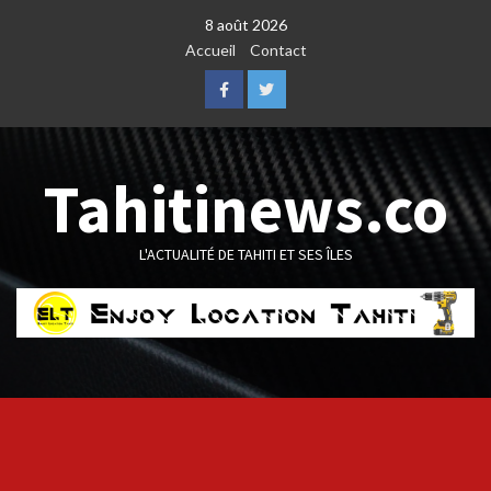
Skip
8 août 2026
to
Accueil
Contact
content
Facebook
Twitter
Tahitinews.co
L'ACTUALITÉ DE TAHITI ET SES ÎLES