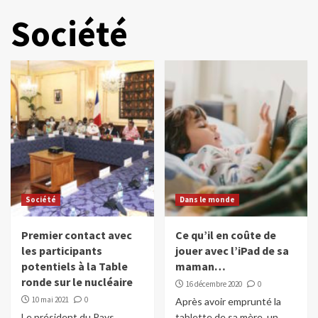
Société
Société
Dans le monde
Premier contact avec
Ce qu’il en coûte de
les participants
jouer avec l’iPad de sa
potentiels à la Table
maman…
ronde sur le nucléaire
16 décembre 2020
0
10 mai 2021
0
Après avoir emprunté la
Le président du Pays,
tablette de sa mère, un