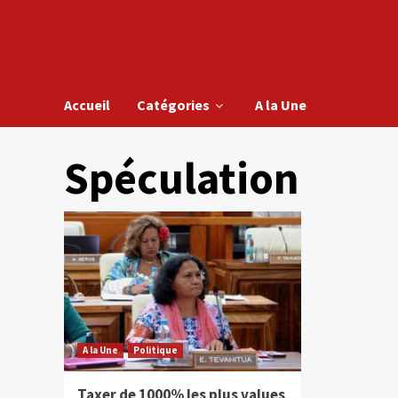
Accueil
Catégories
A la Une
Spéculation
A la Une
Politique
Taxer de 1000% les plus values