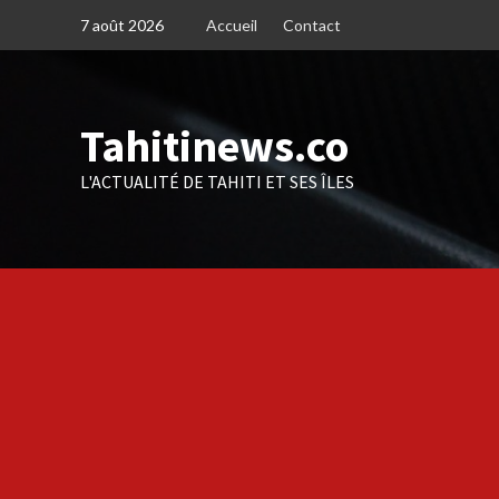
Skip
7 août 2026
Accueil
Contact
to
content
Tahitinews.co
L'ACTUALITÉ DE TAHITI ET SES ÎLES