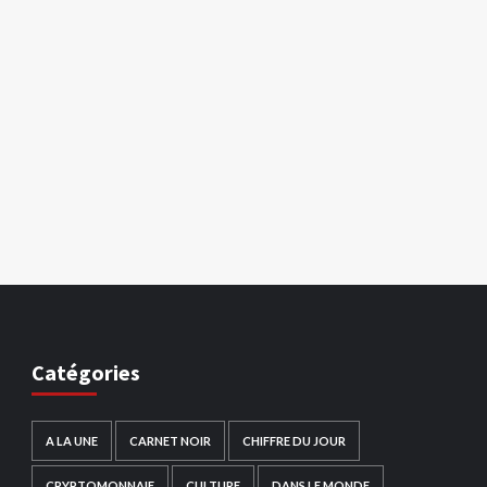
Catégories
A LA UNE
CARNET NOIR
CHIFFRE DU JOUR
CRYPTOMONNAIE
CULTURE
DANS LE MONDE