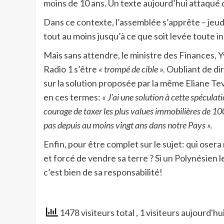
moins de 10 ans. Un texte aujourd’hui attaqué d
Dans ce contexte, l’assemblée s’apprête – jeudi
tout au moins jusqu’à ce que soit levée toute in
Mais sans attendre, le ministre des Finances, Y
Radio 1 s’être
« trompé de cible ».
Oubliant de dir
sur la solution proposée par la même Eliane Tev
en ces termes:
« J’ai une solution à cette spécula
courage de taxer les plus values immobilières de 100
pas depuis au moins vingt ans dans notre Pays ».
Enfin, pour être complet sur le sujet: qui ose
et forcé de vendre sa terre ? Si un Polynésien le 
c’est bien de sa responsabilité!
1478 visiteurs total
, 1 visiteurs aujourd'hu