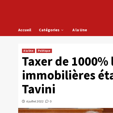
Accueil
Catégories
A la Une
A la Une
Politique
Taxer de 1000% l
immobilières étai
Tavini
6 juillet 2022
0