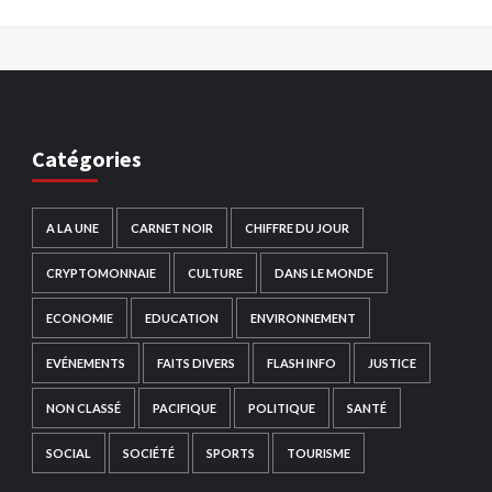
Catégories
A LA UNE
CARNET NOIR
CHIFFRE DU JOUR
CRYPTOMONNAIE
CULTURE
DANS LE MONDE
ECONOMIE
EDUCATION
ENVIRONNEMENT
EVÉNEMENTS
FAITS DIVERS
FLASH INFO
JUSTICE
NON CLASSÉ
PACIFIQUE
POLITIQUE
SANTÉ
SOCIAL
SOCIÉTÉ
SPORTS
TOURISME