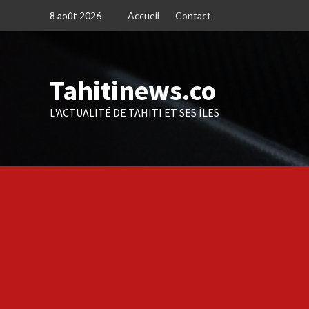
Skip
8 août 2026
Accueil
Contact
to
content
Tahitinews.co
L'ACTUALITÉ DE TAHITI ET SES ÎLES