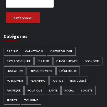
Catégories
A LA UNE
CARNET NOIR
CHIFFRE DU JOUR
CRYPTOMONNAIE
CULTURE
DANS LE MONDE
ECONOMIE
EDUCATION
ENVIRONNEMENT
EVÉNEMENTS
FAITS DIVERS
FLASH INFO
JUSTICE
NON CLASSÉ
PACIFIQUE
POLITIQUE
SANTÉ
SOCIAL
SOCIÉTÉ
SPORTS
TOURISME