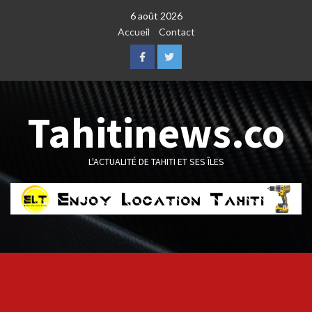
Skip
6 août 2026
to
Accueil
Contact
content
Facebook
Twitter
Tahitinews.co
L'ACTUALITÉ DE TAHITI ET SES ÎLES