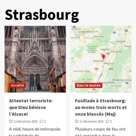
Strasbourg
Société
Dans le monde
Attentat terroriste:
Fusillade à Strasbourg:
que Dieu bénisse
au moins trois morts et
l’Alsace!
onze blessés (Maj)
12 décembre 2018
0
11 décembre 2018
0
A midi, heure de métropole,
Plusieurs coups de feu ont
la cathédrale de
été entendus dans le