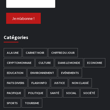
Catégories
A LA UNE
CARNET NOIR
CHIFFRE DU JOUR
CRYPTOMONNAIE
CULTURE
DANS LE MONDE
ECONOMIE
EDUCATION
ENVIRONNEMENT
EVÉNEMENTS
FAITS DIVERS
FLASH INFO
JUSTICE
NON CLASSÉ
PACIFIQUE
POLITIQUE
SANTÉ
SOCIAL
SOCIÉTÉ
SPORTS
TOURISME