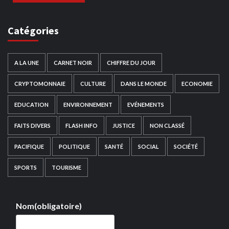
Catégories
A LA UNE
CARNET NOIR
CHIFFRE DU JOUR
CRYPTOMONNAIE
CULTURE
DANS LE MONDE
ECONOMIE
EDUCATION
ENVIRONNEMENT
EVÉNEMENTS
FAITS DIVERS
FLASH INFO
JUSTICE
NON CLASSÉ
PACIFIQUE
POLITIQUE
SANTÉ
SOCIAL
SOCIÉTÉ
SPORTS
TOURISME
Nom
(obligatoire)