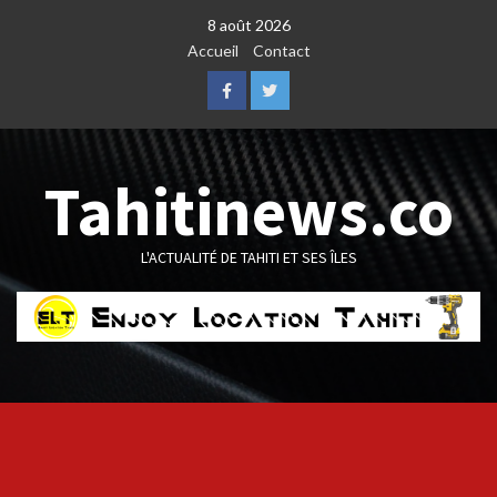
Skip
8 août 2026
to
Accueil
Contact
content
Facebook
Twitter
Tahitinews.co
L'ACTUALITÉ DE TAHITI ET SES ÎLES