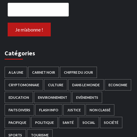
Catégories
A LA UNE
CARNET NOIR
CHIFFRE DU JOUR
CRYPTOMONNAIE
CULTURE
DANS LE MONDE
ECONOMIE
EDUCATION
ENVIRONNEMENT
EVÉNEMENTS
FAITS DIVERS
FLASH INFO
JUSTICE
NON CLASSÉ
PACIFIQUE
POLITIQUE
SANTÉ
SOCIAL
SOCIÉTÉ
SPORTS
TOURISME