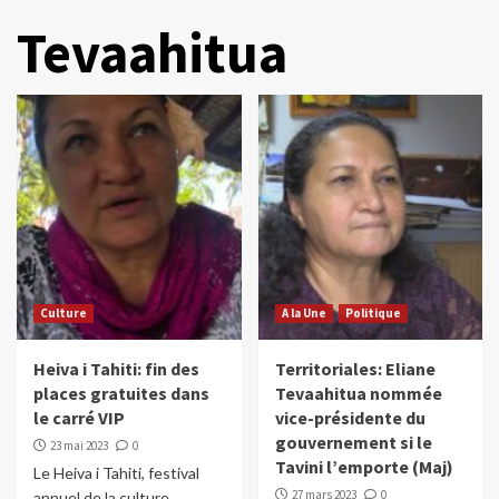
Tevaahitua
Culture
A la Une
Politique
Heiva i Tahiti: fin des
Territoriales: Eliane
places gratuites dans
Tevaahitua nommée
le carré VIP
vice-présidente du
gouvernement si le
23 mai 2023
0
Tavini l’emporte (Maj)
Le Heiva i Tahiti, festival
27 mars 2023
0
annuel de la culture