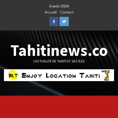
Skip
6 août 2026
to
Accueil
Contact
content
Facebook
Twitter
Tahitinews.co
L'ACTUALITÉ DE TAHITI ET SES ÎLES