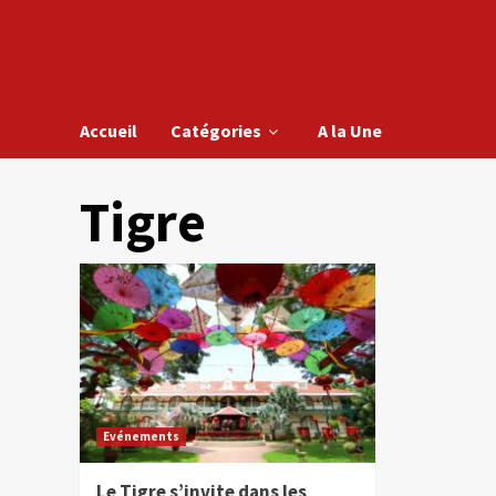
Accueil
Catégories
A la Une
Tigre
Evénements
Le Tigre s’invite dans les