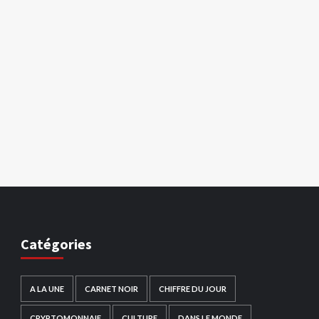
Catégories
A LA UNE
CARNET NOIR
CHIFFRE DU JOUR
CRYPTOMONNAIE
CULTURE
DANS LE MONDE