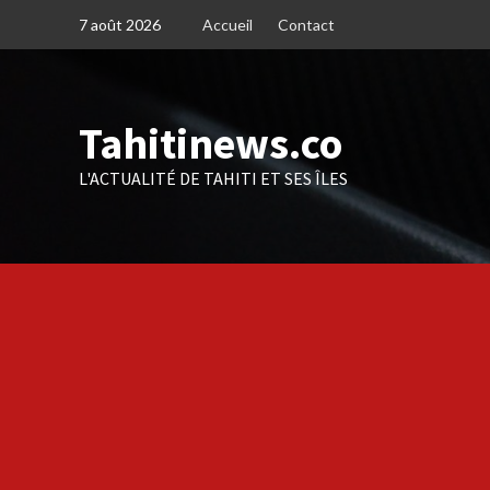
Skip
7 août 2026
Accueil
Contact
to
content
Tahitinews.co
L'ACTUALITÉ DE TAHITI ET SES ÎLES