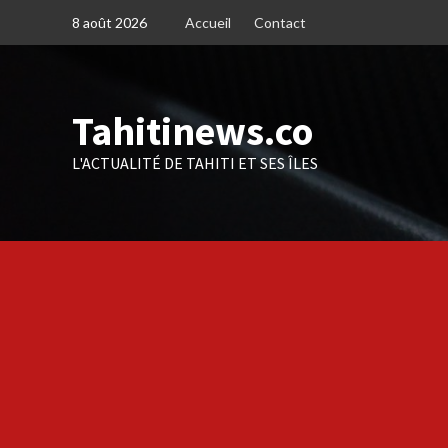
Skip
8 août 2026
Accueil
Contact
to
content
Tahitinews.co
L'ACTUALITÉ DE TAHITI ET SES ÎLES