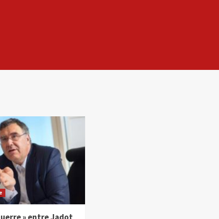
e
 guerre » entre Jadot