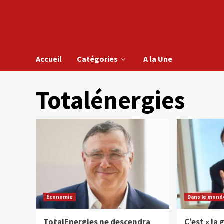
Accueil
Catégories
A la Une
Totalénergies
Economie
Dans le mond
TotalEnergies ne descendra
C’est « la