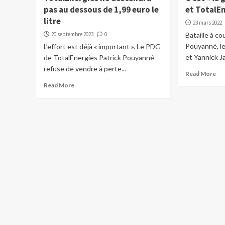
pas au dessous de 1,99 euro le
et TotalE
litre
23 mars 2022
20 septembre 2023
0
Bataille à co
Pouyanné, l
L’effort est déjà « important ». Le PDG
et Yannick Ja
de TotalEnergies Patrick Pouyanné
refuse de vendre à perte...
Read More
Read More