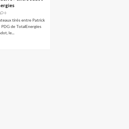
nergies
0
uteaux tirés entre Patrick
e PDG de TotalEnergies
dot, le...