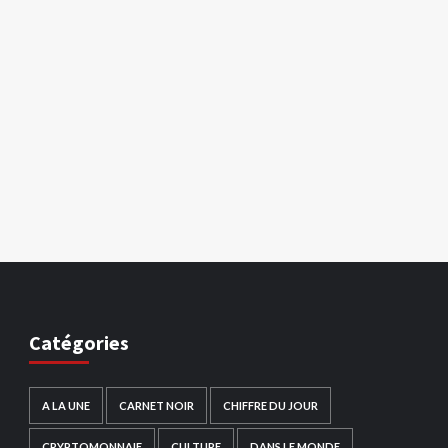
Catégories
A LA UNE
CARNET NOIR
CHIFFRE DU JOUR
CRYPTOMONNAIE
CULTURE
DANS LE MONDE