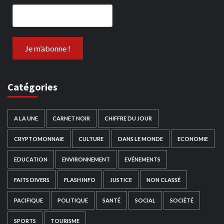
Catégories
A LA UNE
CARNET NOIR
CHIFFRE DU JOUR
CRYPTOMONNAIE
CULTURE
DANS LE MONDE
ECONOMIE
EDUCATION
ENVIRONNEMENT
EVÉNEMENTS
FAITS DIVERS
FLASH INFO
JUSTICE
NON CLASSÉ
PACIFIQUE
POLITIQUE
SANTÉ
SOCIAL
SOCIÉTÉ
SPORTS
TOURISME