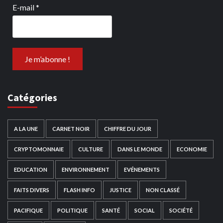
E-mail
*
Catégories
A LA UNE
CARNET NOIR
CHIFFRE DU JOUR
CRYPTOMONNAIE
CULTURE
DANS LE MONDE
ECONOMIE
EDUCATION
ENVIRONNEMENT
EVÉNEMENTS
FAITS DIVERS
FLASH INFO
JUSTICE
NON CLASSÉ
PACIFIQUE
POLITIQUE
SANTÉ
SOCIAL
SOCIÉTÉ