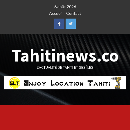
Skip
6 août 2026
to
Accueil
Contact
content
Facebook
Twitter
Tahitinews.co
L'ACTUALITÉ DE TAHITI ET SES ÎLES