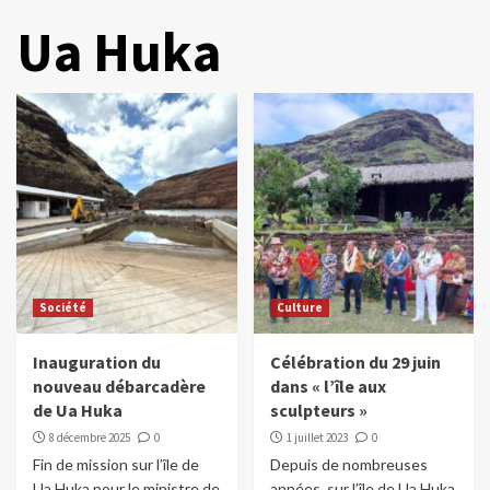
Ua Huka
Société
Culture
Inauguration du
Célébration du 29 juin
nouveau débarcadère
dans « l’île aux
de Ua Huka
sculpteurs »
8 décembre 2025
0
1 juillet 2023
0
Fin de mission sur l’île de
Depuis de nombreuses
Ua Huka pour le ministre de
années, sur l’île de Ua Huka