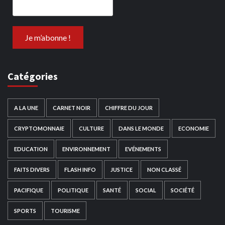
Catégories
A LA UNE
CARNET NOIR
CHIFFRE DU JOUR
CRYPTOMONNAIE
CULTURE
DANS LE MONDE
ECONOMIE
EDUCATION
ENVIRONNEMENT
EVÉNEMENTS
FAITS DIVERS
FLASH INFO
JUSTICE
NON CLASSÉ
PACIFIQUE
POLITIQUE
SANTÉ
SOCIAL
SOCIÉTÉ
SPORTS
TOURISME