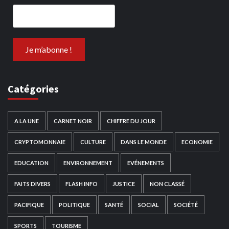
Catégories
A LA UNE
CARNET NOIR
CHIFFRE DU JOUR
CRYPTOMONNAIE
CULTURE
DANS LE MONDE
ECONOMIE
EDUCATION
ENVIRONNEMENT
EVÉNEMENTS
FAITS DIVERS
FLASH INFO
JUSTICE
NON CLASSÉ
PACIFIQUE
POLITIQUE
SANTÉ
SOCIAL
SOCIÉTÉ
SPORTS
TOURISME